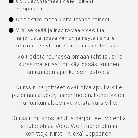
Opit tiedostamaan kielen oikean
lepopaikan
Opit aktivoimaan kieltä tasapainoisesti
Viisi selkeää ja inspiroivaa videoitua
harjoitusta, jossa kerron ja näytän sinulle
konkreettisesti, miten harjoitukset tehdään
Voit edetä rauhassa omaan tahtiisi, sillä
kurssimateriaali on käytössäsi kuuden
kuukauden ajan kurssin ostosta.
Kurssin harjoitteet ovat oiva apu kaikille
purennan alueen, äänentuoton, hengityksen
tai kurkun alueen vaivoista kärsiville.
Kurssin on koostanut ja harjoitteet videolla
sinulle ohjaa VoiceWell-menetelmän
kehittäjä Kirsti "Kicka" Leppänen.